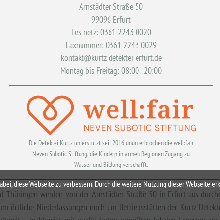
Arnstädter Straße 50
99096 Erfurt
Festnetz: 0361 2243 0020
Faxnummer: 0361 2243 0029
kontakt@kurtz-detektei-erfurt.de
Montag bis Freitag: 08:00–20:00
Die Detektei Kurtz unterstützt seit 2016 ununterbrochen die well:fair
Neven Subotic Stiftung, die Kindern in armen Regionen Zugang zu
Wasser und Bildung verschafft.
i, diese Webseite zu verbessern. Durch die weitere Nutzung dieser Webseite erkl
 und Thüringen werden von der Arnstädter Straße 50 in Erfurt aus durc
um örtliche Niederlassungen noch um Betriebsstätten der Kurtz Detektei
eltweit – wahlweise mit qualifizierten, geprüften lokalen Experten 