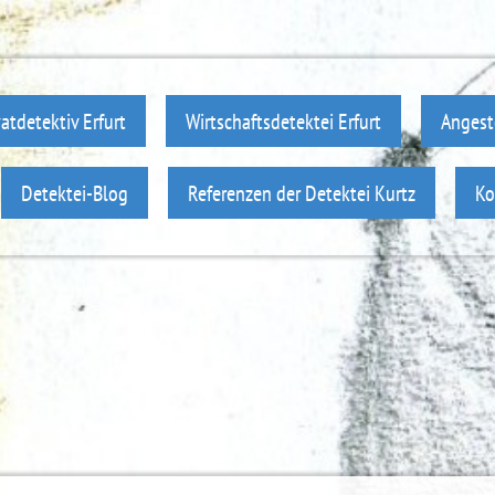
vatdetektiv Erfurt
Wirtschaftsdetektei Erfurt
Angest
Detektei-Blog
Referenzen der Detektei Kurtz
Ko