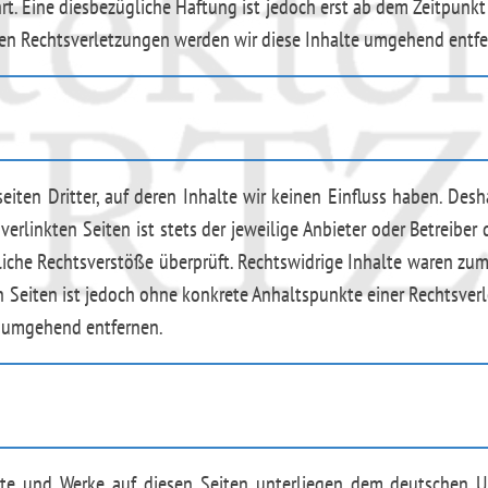
t. Eine diesbezügliche Haftung ist jedoch erst ab dem Zeitpunkt
en Rechtsverletzungen werden wir diese Inhalte umgehend entfe
iten Dritter, auf deren Inhalte wir keinen Einfluss haben. Des
rlinkten Seiten ist stets der jeweilige Anbieter oder Betreiber 
che Rechtsverstöße überprüft. Rechtswidrige Inhalte waren zum 
en Seiten ist jedoch ohne konkrete Anhaltspunkte einer Rechtsve
s umgehend entfernen.
alte und Werke auf diesen Seiten unterliegen dem deutschen Urh