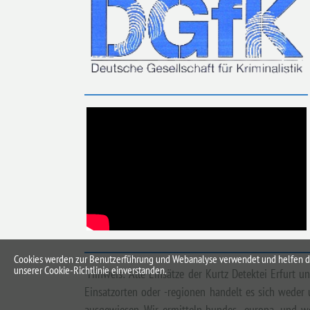
Cookies werden zur Benutzerführung und Webanalyse verwendet und helfen dabe
unserer Cookie-Richtlinie einverstanden.
*Hinweis: Alle Einsätze der Kurtz Detektei Erfurt
Einsatzorten oder -regionen handelt es sich weder 
ausgewiesen. Wir ermitteln bundes-, europa- und w