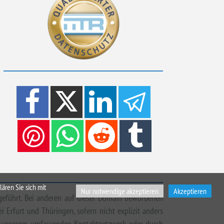
ären Sie sich mit
Nur notwendige akzeptieren
Akzeptieren
hgeführt. Bei anderen auf dieser Domain beworbenen
 Erfurt und Thüringen, sofern nicht explizit anders
aus unserem umfassenden Kontaktnetzwerk oder durch