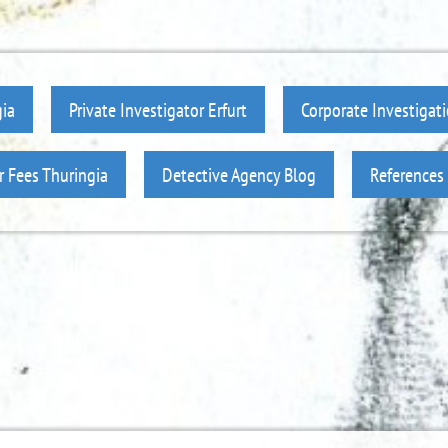
gia
Private Investigator Erfurt
Corporate Investigati
r Fees Thuringia
Detective Agency Blog
References