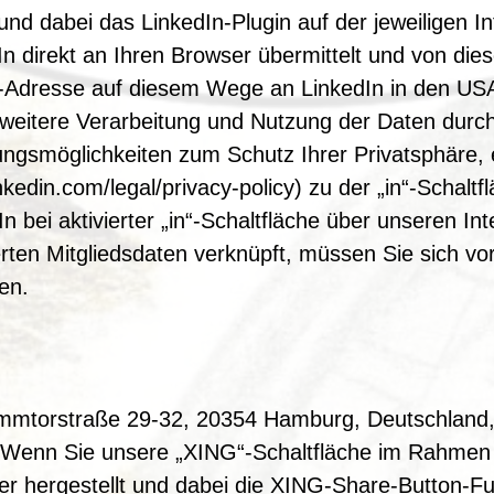
und dabei das LinkedIn-Plugin auf der jeweiligen In
dIn direkt an Ihren Browser übermittelt und von di
IP-Adresse auf diesem Wege an LinkedIn in den USA
eitere Verarbeitung und Nutzung der Daten durch
ungsmöglichkeiten zum Schutz Ihrer Privatsphäre, 
kedin.com/legal/privacy-policy) zu der „in“-Schaltf
n bei aktivierter „in“-Schaltfläche über unseren In
erten Mitgliedsdaten verknüpft, müssen Sie sich v
gen.
mtorstraße 29-32, 20354 Hamburg, Deutschland, 
 Wenn Sie unsere „XING“-Schaltfläche im Rahmen d
r hergestellt und dabei die XING-Share-Button-Fu