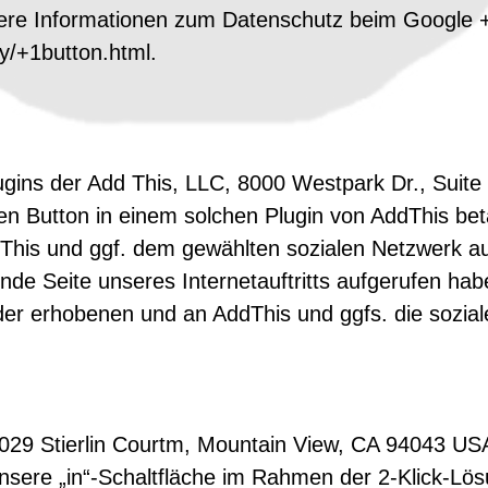
re Informationen zum Datenschutz beim Google +1
cy/+1button.html.
ugins der Add This, LLC, 8000 Westpark Dr., Suit
n Button in einem solchen Plugin von AddThis betä
This und ggf. dem gewählten sozialen Netzwerk au
nde Seite unseres Internetauftritts aufgerufen ha
der erhobenen und an AddThis und ggfs. die sozia
2029 Stierlin Courtm, Mountain View, CA 94043 US
sere „in“-Schaltfläche im Rahmen der 2-Klick-Lösu