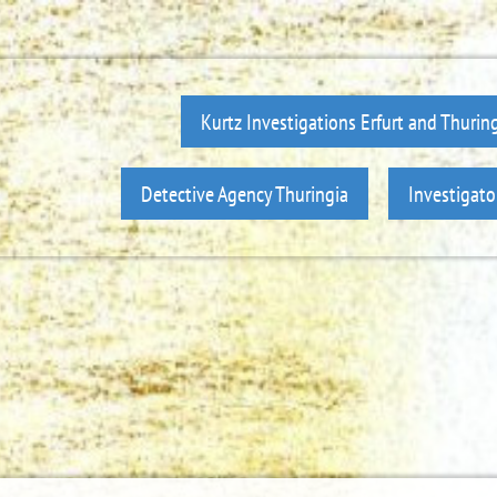
Kurtz Investigations Erfurt and Thurin
Detective Agency Thuringia
Investigato