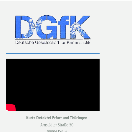
Kurtz Detektei Erfurt und Thüringen
Arnstädter Straße 50
99096 Erfurt