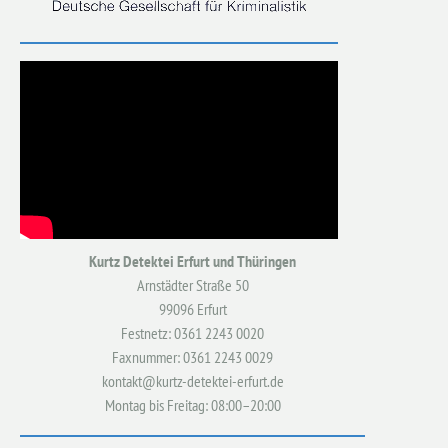
Kurtz Detektei Erfurt und Thüringen
Arnstädter Straße 50
99096 Erfurt
Festnetz: 0361 2243 0020
Faxnummer: 0361 2243 0029
kontakt@kurtz-detektei-erfurt.de
Montag bis Freitag: 08:00–20:00