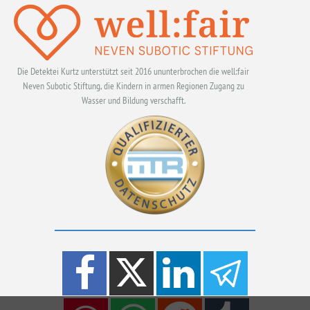
Die Detektei Kurtz unterstützt seit 2016 ununterbrochen die well:fair
Neven Subotic Stiftung, die Kindern in armen Regionen Zugang zu
Wasser und Bildung verschafft.